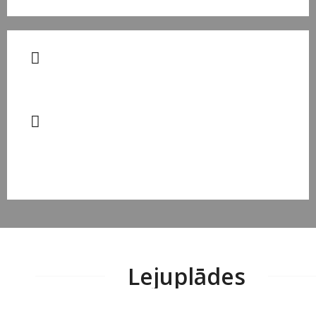
ZVANIET MUMS
T:
+371 28 643 020
NĀKAT CIEMOS
Skanstes iela 12,
Rīga, LV-1013
Lejuplādes