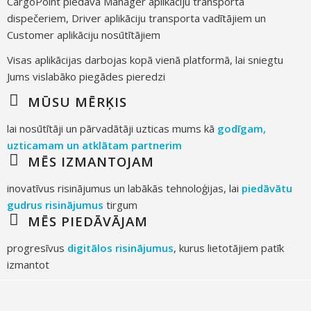
CargoPoint piedāvā Manager aplikāciju transporta
dispečeriem, Driver aplikāciju transporta vadītājiem un
Customer aplikāciju nosūtītājiem
Visas aplikācijas darbojas kopā vienā platformā, lai sniegtu
Jums vislabāko piegādes pieredzi
MŪSU MĒRĶIS
lai nosūtītāji un pārvadātāji uzticas mums kā
godīgam,
uzticamam un atklātam partnerim
MĒS IZMANTOJAM
inovatīvus risinājumus un labākās tehnoloģijas, lai
piedāvātu
gudrus risinājumus
tirgum
MĒS PIEDĀVĀJAM
progresīvus
digitālos risinājumus
, kurus lietotājiem patīk
izmantot