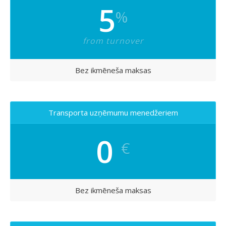
5
%
from turnover
Bez ikmēneša maksas
Transporta uzņēmumu menedžeriem
0
€
Bez ikmēneša maksas