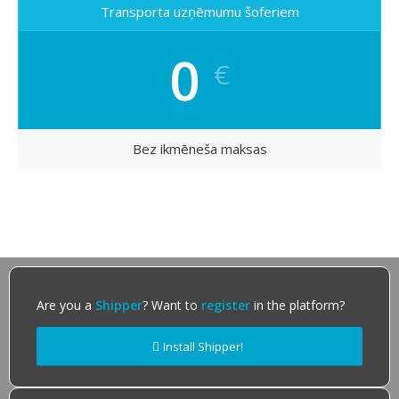
Transporta uzņēmumu šoferiem
0
€
Bez ikmēneša maksas
Are you a
Shipper
? Want to
register
in the platform?
Install Shipper!