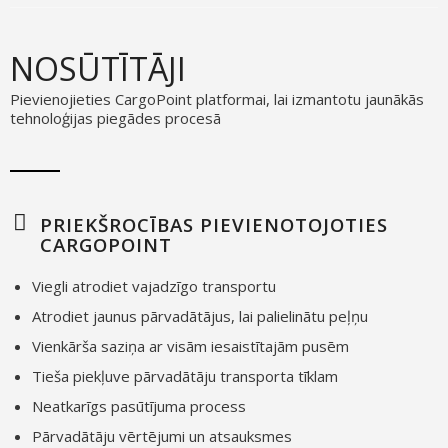
NOSŪTĪTĀJI
Pievienojieties CargoPoint platformai, lai izmantotu jaunākās
tehnoloģijas piegādes procesā
PRIEKŠROCĪBAS PIEVIENOTOJOTIES
CARGOPOINT
Viegli atrodiet vajadzīgo transportu
Atrodiet jaunus pārvadātājus, lai palielinātu peļņu
Vienkārša saziņa ar visām iesaistītajām pusēm
Tieša piekļuve pārvadātāju transporta tīklam
Neatkarīgs pasūtījuma process
Pārvadātāju vērtējumi un atsauksmes